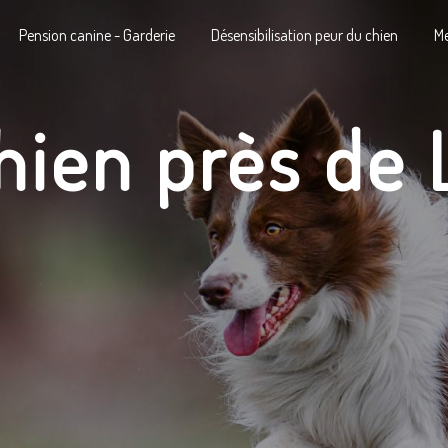
Pension canine - Garderie
Désensibilisation peur du chien
Me
hien près de 