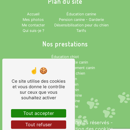
Plan du site
Accueil
Éducation canine
Mes photos
Pension canine - Garderie
Me contacter
Désensibilisation peur du chien
Qui suis-je ?
Tarifs
Nos prestations
Éducation chiot
Comportementaliste canin
Conseiller en comportement canin
Désensibilisation chien
Peur du chien
Ce site utilise des cookies
Dressage canin
et vous donne le contrôle
Éducateur canin
sur ceux que vous
Rééducation canine
souhaitez activer
Éducation canine
Pension canine
Tout accepter
©
Vistalid
- 2026 - Tous droits réservés -
Tout refuser
Mentions légales
-
Gestion des cookies