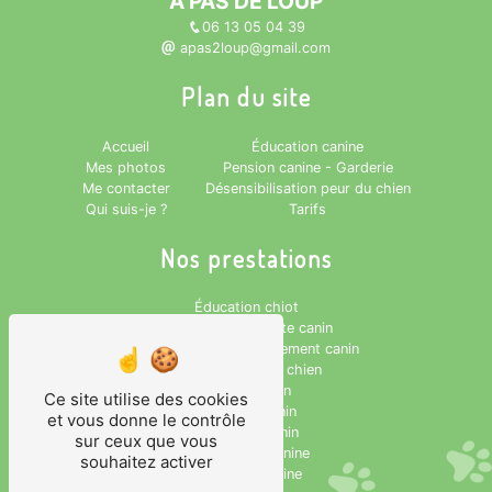
À PAS DE LOUP
06 13 05 04 39
apas2loup@gmail.com
Plan du site
Accueil
Éducation canine
Mes photos
Pension canine - Garderie
Me contacter
Désensibilisation peur du chien
Qui suis-je ?
Tarifs
Nos prestations
Éducation chiot
Comportementaliste canin
Conseiller en comportement canin
Désensibilisation chien
Peur du chien
Ce site utilise des cookies
Dressage canin
et vous donne le contrôle
Éducateur canin
sur ceux que vous
Rééducation canine
souhaitez activer
Éducation canine