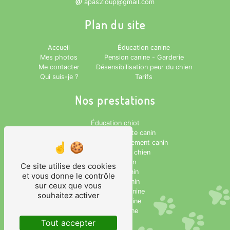
apas2loup@gmail.com
Plan du site
Accueil
Éducation canine
Mes photos
Pension canine - Garderie
Me contacter
Désensibilisation peur du chien
Qui suis-je ?
Tarifs
Nos prestations
Éducation chiot
Comportementaliste canin
Conseiller en comportement canin
Désensibilisation chien
Peur du chien
Ce site utilise des cookies
Dressage canin
et vous donne le contrôle
Éducateur canin
sur ceux que vous
Rééducation canine
souhaitez activer
Éducation canine
Pension canine
Tout accepter