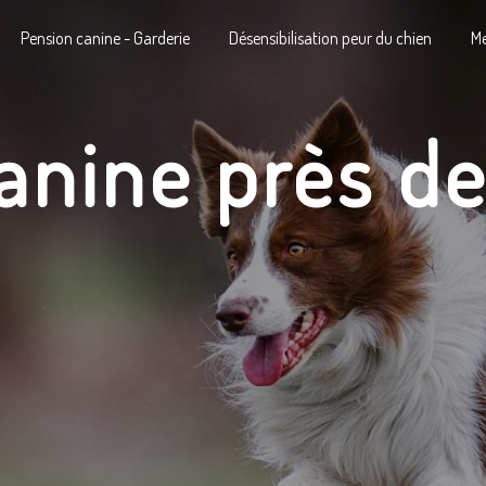
Pension canine - Garderie
Désensibilisation peur du chien
Me
anine près d